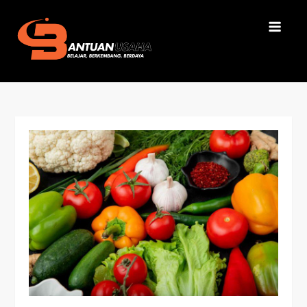
Skip
to
content
Bantuan Usaha
Belajar, Berkembang, Berdaya