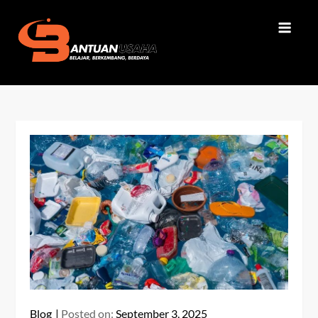
Skip
to
content
Bantuan Usaha
Belajar, Berkembang, Berdaya
Blog
Posted on:
September 3, 2025