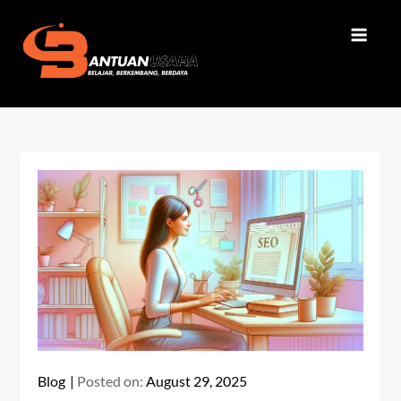
Skip
to
content
Bantuan Usaha
Belajar, Berkembang, Berdaya
Blog
Posted on:
August 29, 2025