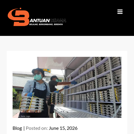
Skip
to
content
Bantuan Usaha
Belajar, Berkembang, Berdaya
Blog
Posted on:
June 15, 2026