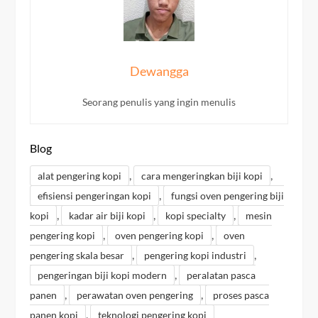
Dewangga
Seorang penulis yang ingin menulis
Blog
,
,
alat pengering kopi
cara mengeringkan biji kopi
,
efisiensi pengeringan kopi
fungsi oven pengering biji
,
,
,
kopi
kadar air biji kopi
kopi specialty
mesin
,
,
pengering kopi
oven pengering kopi
oven
,
,
pengering skala besar
pengering kopi industri
,
pengeringan biji kopi modern
peralatan pasca
,
,
panen
perawatan oven pengering
proses pasca
,
panen kopi
teknologi pengering kopi