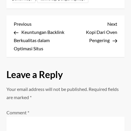
P
Previous
Next
Previous
Next
Post
Post
Keuntungan Backlink
Kopi Dari Oven
o
Berkualitas dalam
Pengering
s
Optimasi Situs
t
Leave a Reply
n
a
Your email address will not be published.
Required fields
are marked
*
v
Comment
*
i
g