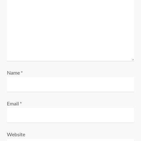
a
t
i
o
n
Name
*
Email
*
Website