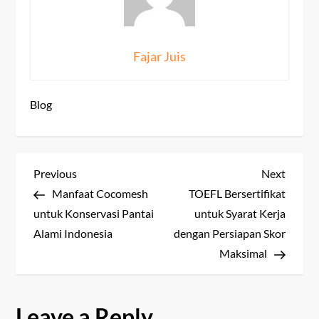
Fajar Juis
Blog
P
Previous
Next
Previous
Next
Post
Post
Manfaat Cocomesh
TOEFL Bersertifikat
o
untuk Konservasi Pantai
untuk Syarat Kerja
s
Alami Indonesia
dengan Persiapan Skor
Maksimal
t
n
Leave a Reply