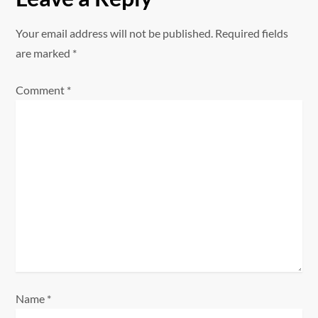
a
Your email address will not be published.
Required fields
v
are marked
*
i
Comment
*
g
a
t
i
o
n
Name
*