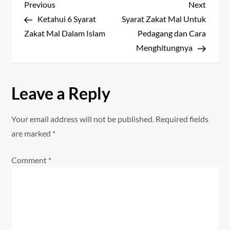
P
Previous
Next
Previous
Next
Post
Post
Ketahui 6 Syarat
Syarat Zakat Mal Untuk
o
Zakat Mal Dalam Islam
Pedagang dan Cara
s
Menghitungnya
t
Leave a Reply
n
a
Your email address will not be published.
Required fields
are marked
*
v
Comment
*
i
g
a