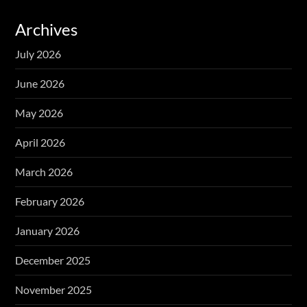
Archives
July 2026
June 2026
May 2026
April 2026
March 2026
February 2026
January 2026
December 2025
November 2025