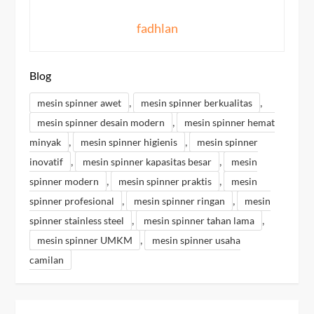
fadhlan
Blog
,
,
mesin spinner awet
mesin spinner berkualitas
,
mesin spinner desain modern
mesin spinner hemat
,
,
minyak
mesin spinner higienis
mesin spinner
,
,
inovatif
mesin spinner kapasitas besar
mesin
,
,
spinner modern
mesin spinner praktis
mesin
,
,
spinner profesional
mesin spinner ringan
mesin
,
,
spinner stainless steel
mesin spinner tahan lama
,
mesin spinner UMKM
mesin spinner usaha
camilan