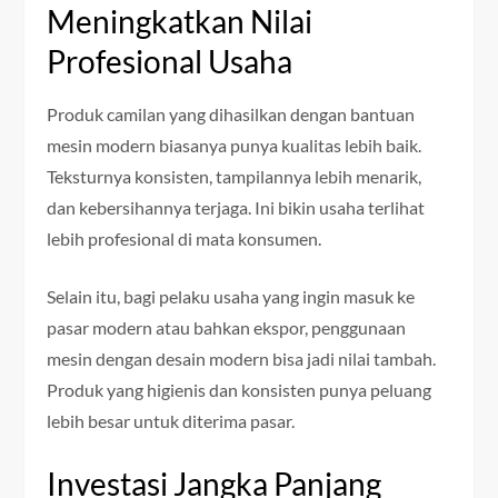
Meningkatkan Nilai
Profesional Usaha
Produk camilan yang dihasilkan dengan bantuan
mesin modern biasanya punya kualitas lebih baik.
Teksturnya konsisten, tampilannya lebih menarik,
dan kebersihannya terjaga. Ini bikin usaha terlihat
lebih profesional di mata konsumen.
Selain itu, bagi pelaku usaha yang ingin masuk ke
pasar modern atau bahkan ekspor, penggunaan
mesin dengan desain modern bisa jadi nilai tambah.
Produk yang higienis dan konsisten punya peluang
lebih besar untuk diterima pasar.
Investasi Jangka Panjang