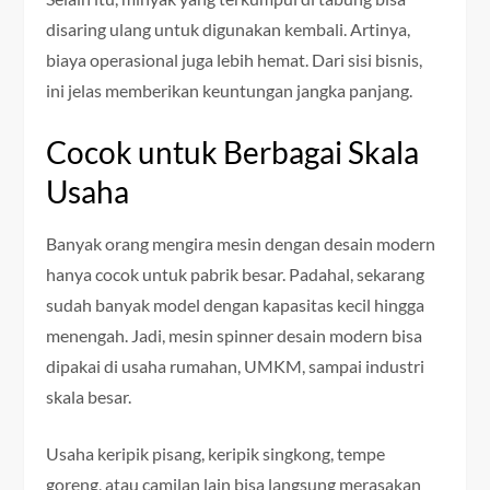
disaring ulang untuk digunakan kembali. Artinya,
biaya operasional juga lebih hemat. Dari sisi bisnis,
ini jelas memberikan keuntungan jangka panjang.
Cocok untuk Berbagai Skala
Usaha
Banyak orang mengira mesin dengan desain modern
hanya cocok untuk pabrik besar. Padahal, sekarang
sudah banyak model dengan kapasitas kecil hingga
menengah. Jadi, mesin spinner desain modern bisa
dipakai di usaha rumahan, UMKM, sampai industri
skala besar.
Usaha keripik pisang, keripik singkong, tempe
goreng, atau camilan lain bisa langsung merasakan