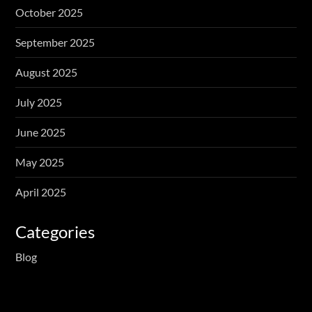
October 2025
September 2025
August 2025
July 2025
June 2025
May 2025
April 2025
Categories
Blog