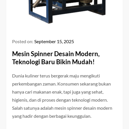
Posted on:
September 15, 2025
Mesin Spinner Desain Modern,
Teknologi Baru Bikin Mudah!
Dunia kuliner terus bergerak maju mengikuti
perkembangan zaman. Konsumen sekarang bukan
hanya cari makanan enak, tapi juga yang sehat,
higienis, dan di proses dengan teknologi modern.
Salah satunya adalah mesin spinner desain modern
yang hadir dengan berbagai keunggulan.