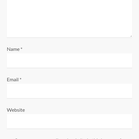
t
i
o
n
Name
*
Email
*
Website