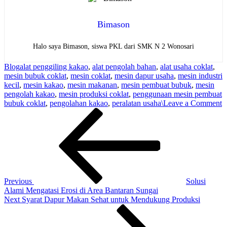
Bimason
Halo saya Bimason, siswa PKL dari SMK N 2 Wonosari
Blog
alat penggiling kakao
,
alat pengolah bahan
,
alat usaha coklat
,
mesin bubuk coklat
,
mesin coklat
,
mesin dapur usaha
,
mesin industri
kecil
,
mesin kakao
,
mesin makanan
,
mesin pembuat bubuk
,
mesin
pengolah kakao
,
mesin produksi coklat
,
penggunaan mesin pembuat
o
bubuk coklat
,
pengolahan kakao
,
peralatan usaha\
Leave a Comment
Post
Previous
P
Post
M
navigation
P
B
C
S
L
E
Previous
Solusi
Alami Mengatasi Erosi di Area Bantaran Sungai
Next
Next
Syarat Dapur Makan Sehat untuk Mendukung Produksi
Post