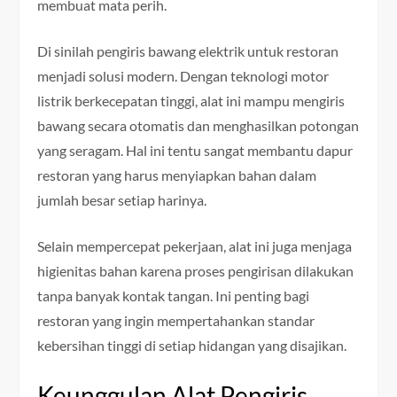
membuat mata perih.
Di sinilah pengiris bawang elektrik untuk restoran
menjadi solusi modern. Dengan teknologi motor
listrik berkecepatan tinggi, alat ini mampu mengiris
bawang secara otomatis dan menghasilkan potongan
yang seragam. Hal ini tentu sangat membantu dapur
restoran yang harus menyiapkan bahan dalam
jumlah besar setiap harinya.
Selain mempercepat pekerjaan, alat ini juga menjaga
higienitas bahan karena proses pengirisan dilakukan
tanpa banyak kontak tangan. Ini penting bagi
restoran yang ingin mempertahankan standar
kebersihan tinggi di setiap hidangan yang disajikan.
Keunggulan Alat Pengiris