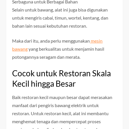
Serbaguna untuk Berbagai Bahan
Selain untuk bawang, alat ini juga bisa digunakan
untuk mengiris cabai, timun, wortel, kentang, dan
bahan lain sesuai kebutuhan restoran.
Maka dari itu, anda perlu menggunakan
mesin
bawang
yang berkualitas untuk menjamin hasil
potongannya seragam dan merata.
Cocok untuk Restoran Skala
Kecil hingga Besar
Baik restoran kecil maupun besar dapat merasakan
manfaat dari pengiris bawang elektrik untuk
restoran. Untuk restoran kecil, alat ini membantu
menghemat tenaga dan mempercepat proses