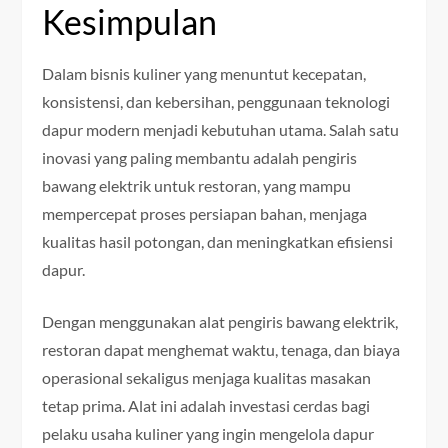
Kesimpulan
Dalam bisnis kuliner yang menuntut kecepatan,
konsistensi, dan kebersihan, penggunaan teknologi
dapur modern menjadi kebutuhan utama. Salah satu
inovasi yang paling membantu adalah pengiris
bawang elektrik untuk restoran, yang mampu
mempercepat proses persiapan bahan, menjaga
kualitas hasil potongan, dan meningkatkan efisiensi
dapur.
Dengan menggunakan alat pengiris bawang elektrik,
restoran dapat menghemat waktu, tenaga, dan biaya
operasional sekaligus menjaga kualitas masakan
tetap prima. Alat ini adalah investasi cerdas bagi
pelaku usaha kuliner yang ingin mengelola dapur