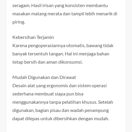
seragam. Hasil irisan yang konsisten membantu
masakan matang merata dan tampil lebih menarik di
piring.
Kebersihan Terjamin
Karena pengoperasiannya otomatis, bawang tidak
banyak tersentuh tangan. Hal ini menjaga bahan
tetap bersih dan aman dikonsumsi.
Mudah Digunakan dan Dirawat
Desain alat yang ergonomis dan sistem operasi
sederhana membuat siapa pun bisa
menggunakannya tanpa pelatihan khusus. Setelah
digunakan, bagian pisau dan wadah penampung
dapat dilepas untuk dibersihkan dengan mudah.