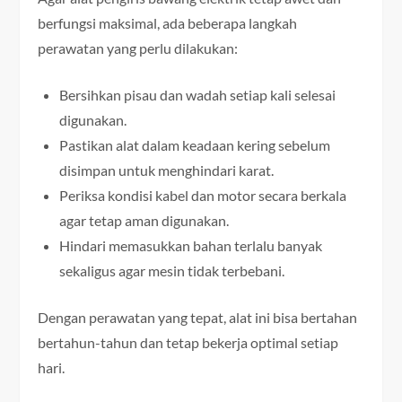
berfungsi maksimal, ada beberapa langkah
perawatan yang perlu dilakukan:
Bersihkan pisau dan wadah setiap kali selesai
digunakan.
Pastikan alat dalam keadaan kering sebelum
disimpan untuk menghindari karat.
Periksa kondisi kabel dan motor secara berkala
agar tetap aman digunakan.
Hindari memasukkan bahan terlalu banyak
sekaligus agar mesin tidak terbebani.
Dengan perawatan yang tepat, alat ini bisa bertahan
bertahun-tahun dan tetap bekerja optimal setiap
hari.