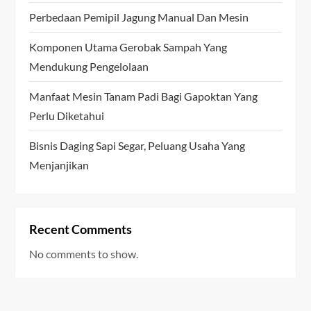
Perbedaan Pemipil Jagung Manual Dan Mesin
Komponen Utama Gerobak Sampah Yang
Mendukung Pengelolaan
Manfaat Mesin Tanam Padi Bagi Gapoktan Yang
Perlu Diketahui
Bisnis Daging Sapi Segar, Peluang Usaha Yang
Menjanjikan
Recent Comments
No comments to show.