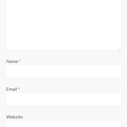
a
t
i
o
n
Name
*
Email
*
Website