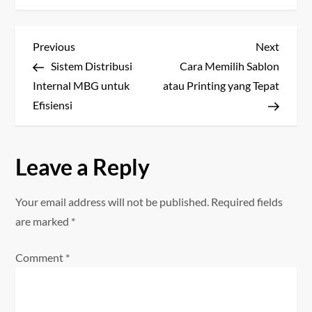
P
Previous
Next
Previous
Next
Post
Post
Sistem Distribusi
Cara Memilih Sablon
o
Internal MBG untuk
atau Printing yang Tepat
s
Efisiensi
t
Leave a Reply
n
a
Your email address will not be published.
Required fields
are marked
*
v
Comment
*
i
g