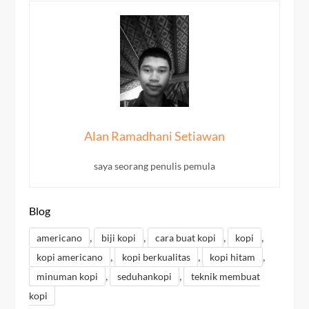
Alan Ramadhani Setiawan
saya seorang penulis pemula
Blog
,
,
,
,
americano
biji kopi
cara buat kopi
kopi
,
,
,
kopi americano
kopi berkualitas
kopi hitam
,
,
minuman kopi
seduhankopi
teknik membuat
kopi