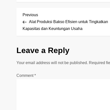
P
Previous
Previous
Post
Alat Produksi Bakso Efisien untuk Tingkatkan
o
Kapasitas dan Keuntungan Usaha
s
t
Leave a Reply
n
Your email address will not be published.
Required fi
a
Comment
*
v
i
g